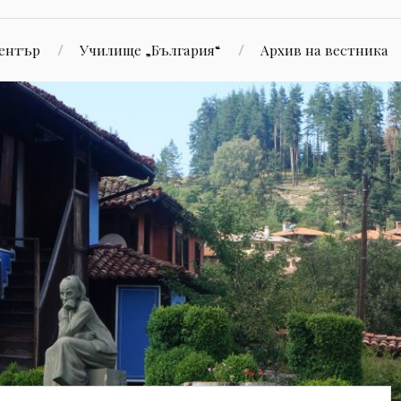
Център
Училище „България“
Aрхив на вестника