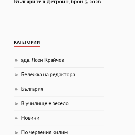
Българите в Детройт, брой 5, 2026
КАТЕГОРИИ
адв. Ясен Крайчев
Бележка на редактора
България
В училище е весело
Новини
По червения килим