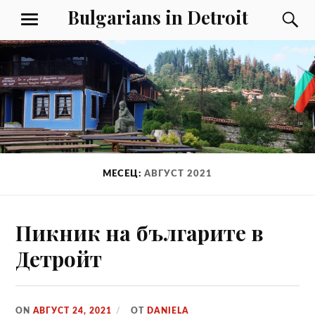
Към
Bulgarians in Detroit
Т
МЕНЮ
съдържанието
МЕСЕЦ:
АВГУСТ 2021
Пикник на българите в
Детройт
ON
АВГУСТ 24, 2021
ОТ
DANIELA