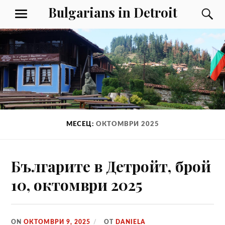
Към
Bulgarians in Detroit
Т
МЕНЮ
съдържанието
МЕСЕЦ:
ОКТОМВРИ 2025
Българите в Детройт, брой
10, октомври 2025
ON
ОКТОМВРИ 9, 2025
ОТ
DANIELA