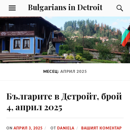
Към
Bulgarians in Detroit
Т
МЕНЮ
съдържанието
МЕСЕЦ:
АПРИЛ 2025
Българите в Детройт, брой
4, април 2025
ON
АПРИЛ 3, 2025
ОТ
DANIELA
ВАШИЯТ КОМЕНТАР