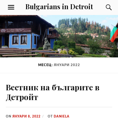
Към
Bulgarians in Detroit
Т
МЕНЮ
съдържанието
МЕСЕЦ:
ЯНУАРИ 2022
Вeстник на българите в
Детройт
ON
ЯНУАРИ 8, 2022
ОТ
DANIELA