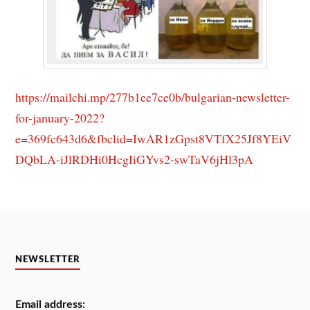
https://mailchi.mp/277b1ee7ce0b/bulgarian-newsletter-
for-january-2022?
e=369fc643d6&fbclid=IwAR1zGpst8VTfX25Jf8YEiV
DQbLA-iJlRDHi0HcgIiGYvs2-swTaV6jHl3pA
NEWSLETTER
Email address: