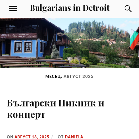
Към
Bulgarians in Detroit
Т
МЕНЮ
съдържанието
МЕСЕЦ:
АВГУСТ 2025
Български Пикник и
концерт
ON
АВГУСТ 18, 2025
ОТ
DANIELA