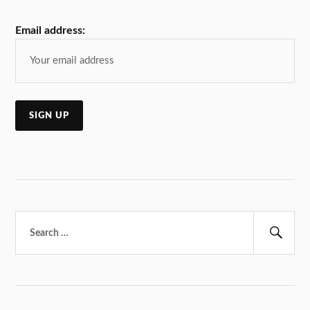
Email address:
Търсене
за:
Тър