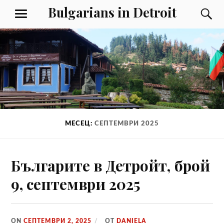
Към
Bulgarians in Detroit
Т
МЕНЮ
съдържанието
МЕСЕЦ:
СЕПТЕМВРИ 2025
Българите в Детройт, брой
9, септември 2025
ON
СЕПТЕМВРИ 2, 2025
ОТ
DANIELA