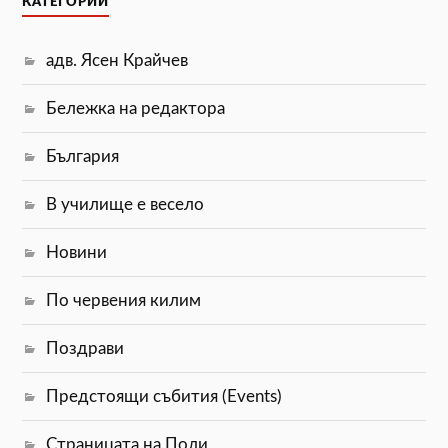
КАТЕГОРИИ
адв. Ясен Крайчев
Бележка на редактора
България
В училище е весело
Новини
По червения килим
Поздрави
Предстоящи събития (Events)
Страницата на Поли