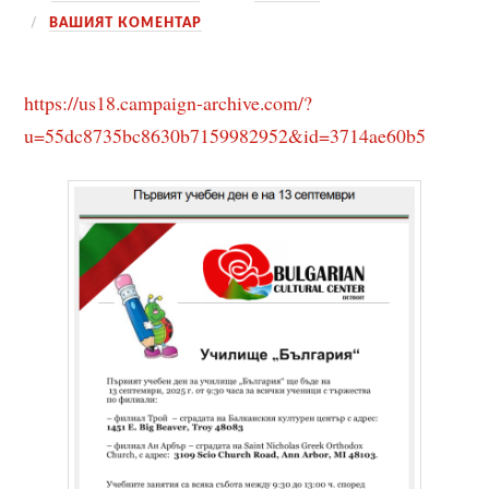
ВАШИЯТ КОМЕНТАР
https://us18.campaign-archive.com/?
u=55dc8735bc8630b7159982952&id=3714ae60b5