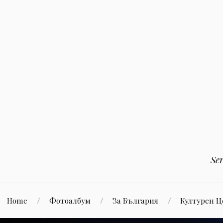
Към
съдържанието
Se
Home
Фотоалбум
За България
Културен 