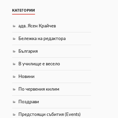
КАТЕГОРИИ
адв. Ясен Крайчев
Бележка на редактора
България
В училище е весело
Новини
По червения килим
Поздрави
Предстоящи събития (Events)