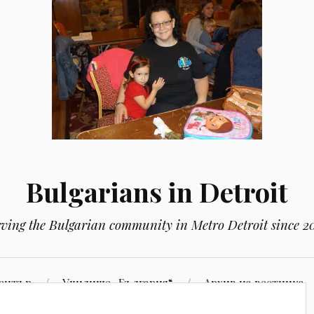
Bulgarians in Detroit
rving the Bulgarian community in Metro Detroit since 2
Център
Училище „България“
Aрхив на вестника