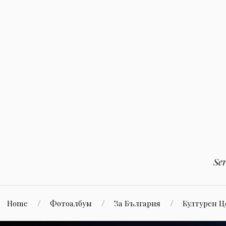
Към
съдържанието
Se
Home
Фотоалбум
За България
Културен 