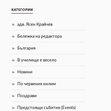
КАТЕГОРИИ
адв. Ясен Крайчев
Бележка на редактора
България
В училище е весело
Новини
По червения килим
Поздрави
Предстоящи събития (Events)