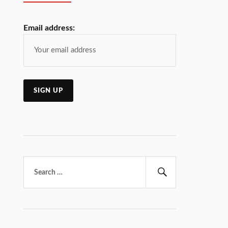
Email address:
Търсене
за:
Търсене