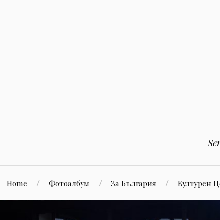
Към
съдържанието
Se
Home
Фотоалбум
За България
Културен 