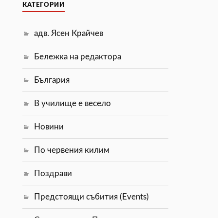
КАТЕГОРИИ
адв. Ясен Крайчев
Бележка на редактора
България
В училище е весело
Новини
По червения килим
Поздрави
Предстоящи събития (Events)