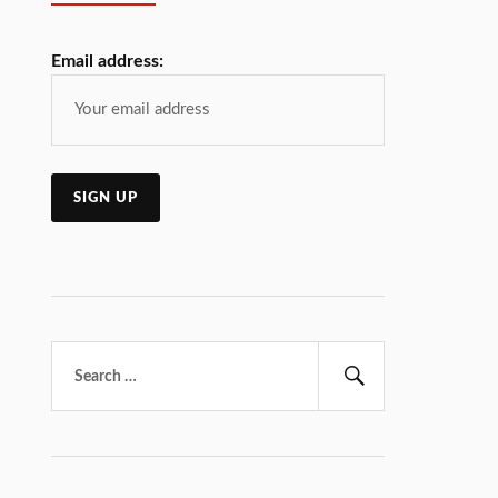
Email address:
Търсене
за:
Търсене