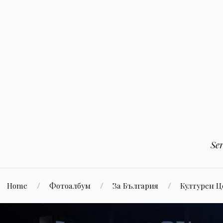
Към
съдържанието
Se
Home
Фотоалбум
За България
Културен 