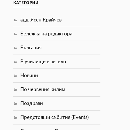
КАТЕГОРИИ
адв. Ясен Крайчев
Бележка на редактора
България
В училище е весело
Новини
По червения килим
Поздрави
Предстоящи събития (Events)