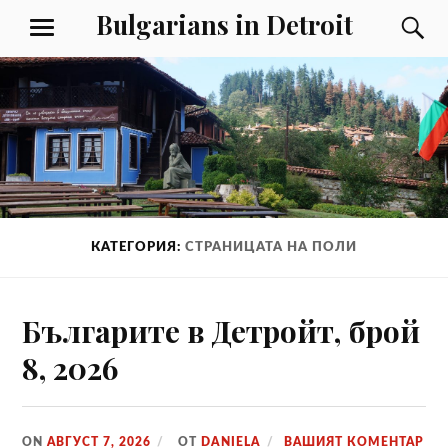
Към
Bulgarians in Detroit
Т
МЕНЮ
съдържанието
КАТЕГОРИЯ:
СТРАНИЦАТА НА ПОЛИ
Българите в Детройт, брой
8, 2026
ON
АВГУСТ 7, 2026
ОТ
DANIELA
ВАШИЯТ КОМЕНТАР