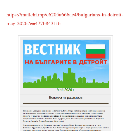
https://mailchi.mp/c6205a666ac4/bulgarians-in-detroit-
may-2026?e=477b8431f6