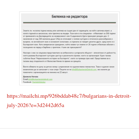
https://mailchi.mp/926bddab48c7/bulgarians-in-detroit-
july-2026?e=3d2442d65a