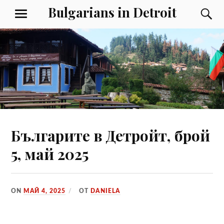
Към
Bulgarians in Detroit
Т
МЕНЮ
съдържанието
Българите в Детройт, брой
5, май 2025
ON
МАЙ 4, 2025
ОТ
DANIELA