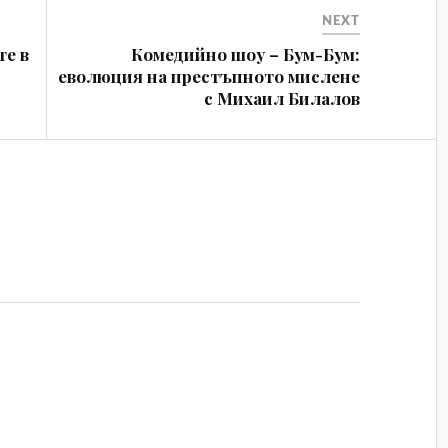
NEXT
те в
Комедийно шоу – Бум-Бум:
еволюция на престъпното мислене
с Михаил Билалов