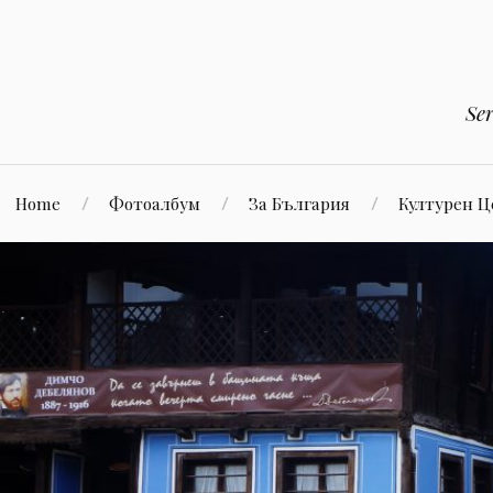
Към
съдържанието
Se
Home
Фотоалбум
За България
Културен 