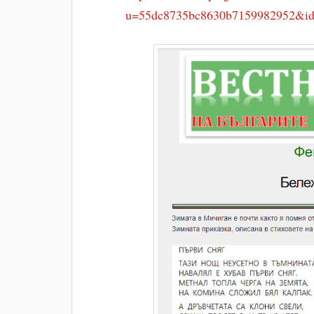
u=55dc8735bc8630b7159982952&i