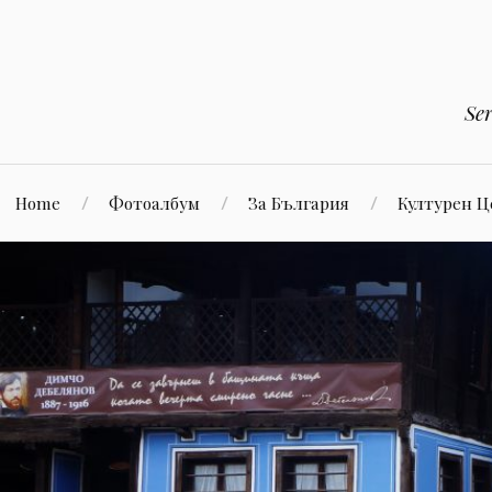
Към
съдържанието
Se
Home
Фотоалбум
За България
Културен 