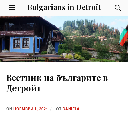
Към
Bulgarians in Detroit
Т
МЕНЮ
съдържанието
Вeстник на българите в
Детройт
ON
НОЕМВРИ 1, 2021
ОТ
DANIELA