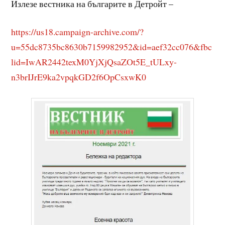
Излезе вeстника на българите в Детройт –
https://us18.campaign-archive.com/?
u=55dc8735bc8630b7159982952&id=aef32cc076&fbc
lid=IwAR2442texM0YjXjQsaZOt5E_tULxy-
n3brIJrE9ka2vpqkGD2f6OpCsxwK0