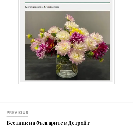
Навигация
PREVIOUS
Вeстник на българите в Детройт