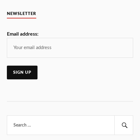
NEWSLETTER
Email address:
Търсене
за:
Тър