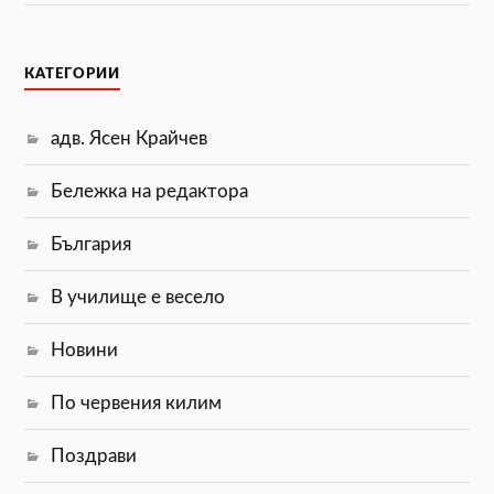
КАТЕГОРИИ
адв. Ясен Крайчев
Бележка на редактора
България
В училище е весело
Новини
По червения килим
Поздрави