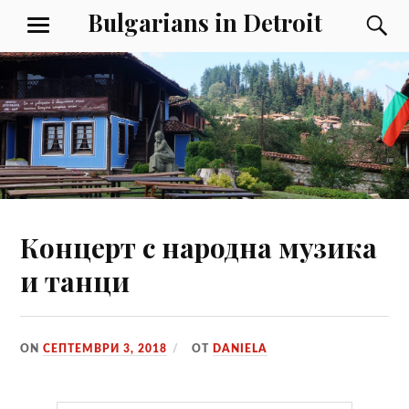
Към
Bulgarians in Detroit
Т
МЕНЮ
съдържанието
Концерт с народна музика
и танци
ON
СЕПТЕМВРИ 3, 2018
ОТ
DANIELA