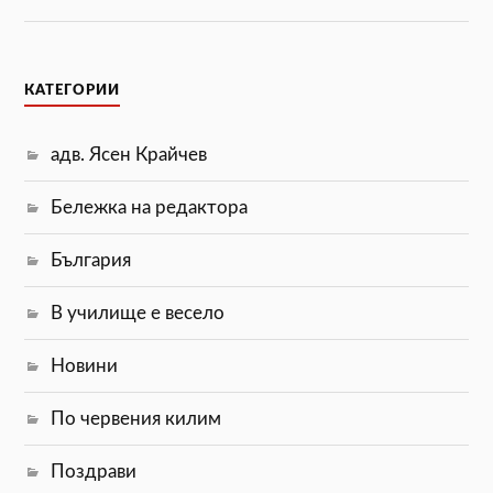
КАТЕГОРИИ
адв. Ясен Крайчев
Бележка на редактора
България
В училище е весело
Новини
По червения килим
Поздрави