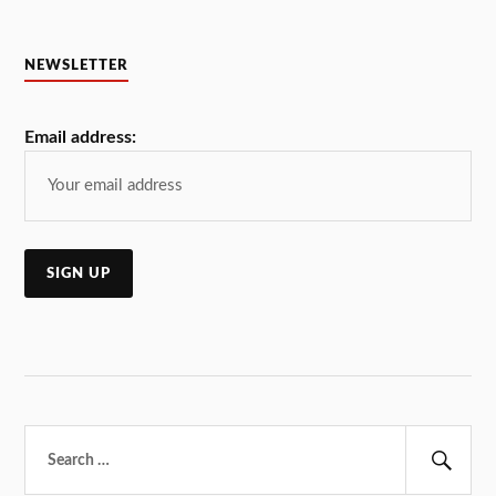
NEWSLETTER
Email address:
Търсене
за:
Тър