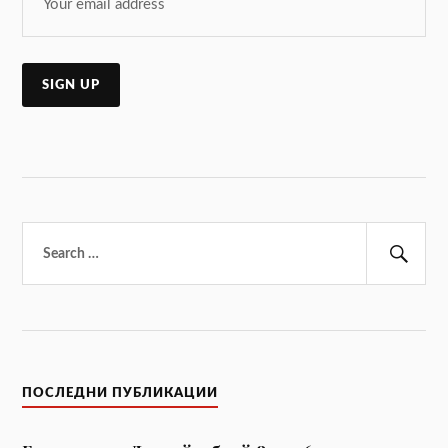
Търсене
за:
Тър
ПОСЛЕДНИ ПУБЛИКАЦИИ