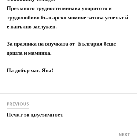
През много трудности минава упоритото и
трудолюбиво българско момиче затова успехът й
е напълно заслужен.
За празника на внучката от България беше
дошла и маминка.
На добър час, Яна!
Навигация
PREVIOUS
Печат за двуезичност
NEXT