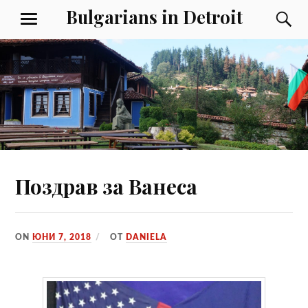
Към
Bulgarians in Detroit
Т
МЕНЮ
съдържанието
Поздрав за Ванеса
ON
ЮНИ 7, 2018
ОТ
DANIELA