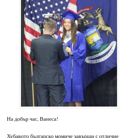
На добър час, Ванеса!
Хубавото българско момиче завърши с отличие