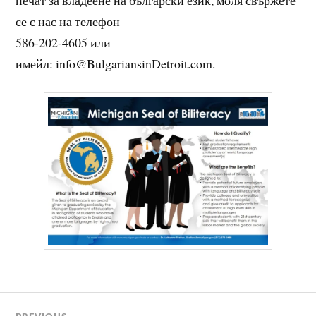
се с нас на телефон
586-202-4605 или
имейл: info@BulgariansinDetroit.com.
Навигация