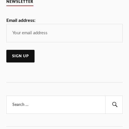
NEWSLETTER
Email address:
Търсене
за:
Тър