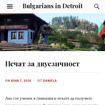
Към
Bulgarians in Detroit
Т
МЕНЮ
съдържанието
Печат за двуезичност
ON
ЮНИ 7, 2018
ОТ
DANIELA
Ако сте ученик в гимназия и искате да получите
печат за владеене на български език, моля свържете