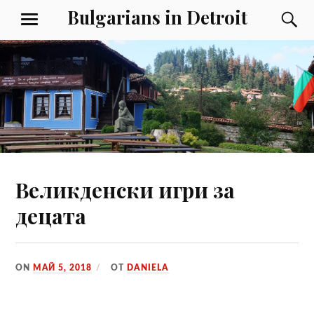
Към
Bulgarians in Detroit
Т
МЕНЮ
съдържанието
Великденски игри за
децата
ON
МАЙ 5, 2018
ОТ
DANIELA