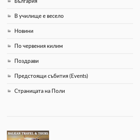
България
В училище е весело
Новини
По червения килим
Поздрави
Предстоящи събития (Events)
Страницата на Поли