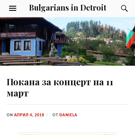
Към
Bulgarians in Detroit
Т
МЕНЮ
съдържанието
Покана за концерт на 11
март
ON
АПРИЛ 4, 2018
ОТ
DANIELA