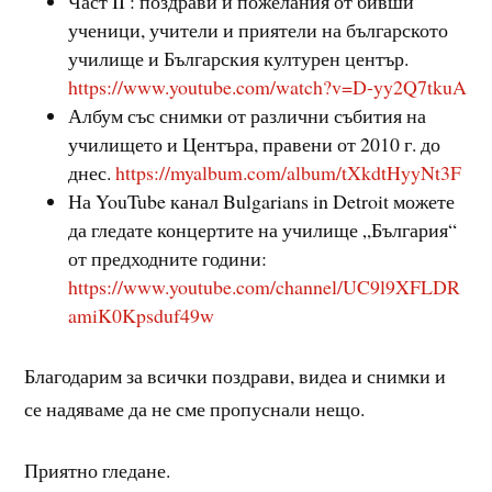
Част II : поздрави и пожелания от бивши
ученици, учители и приятели на българското
училище и Българския културен център.
https://www.youtube.com/watch?v=D-yy2Q7tkuA
Албум със снимки от различни събития на
училището и Центъра, правени от 2010 г. до
днес.
https://myalbum.com/album/tXkdtHyyNt3F
На YouTube канал Bulgarians in Detroit можете
да гледате концертите на училище „България“
от предходните години:
https://www.youtube.com/channel/UC9l9XFLDR
amiK0Kpsduf49w
Благодарим за всички поздрави, видеа и снимки и
се надяваме да не сме пропуснали нещо.
Приятно гледане.