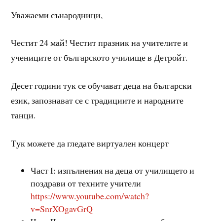
Уважаеми сънародници,
Честит 24 май! Честит празник на учителите и
учениците от българското училище в Детройт.
Десет години тук се обучават деца на български
език, запознават се с традициите и народните
танци.
Tук можете да гледате виртуален концерт
Част I: изпълнения на деца от училището и
поздрави от техните учители
https://www.youtube.com/watch?
v=SnrXOgavGrQ