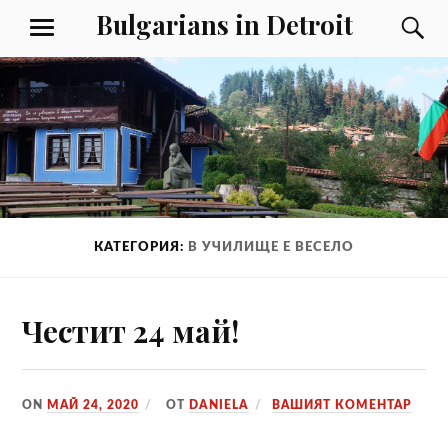
Към
Bulgarians in Detroit
Т
МЕНЮ
съдържанието
КАТЕГОРИЯ:
В УЧИЛИЩЕ Е ВЕСЕЛО
Честит 24 май!
ON
МАЙ 24, 2020
ОТ
DANIELA
ВАШИЯТ КОМЕНТАР