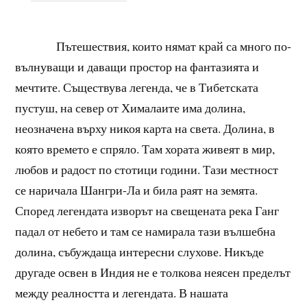
Пътешествия, които нямат край са много по-
вълнуващи и даващи простор на фантазията и
мечтите. Съществува легенда, че в Тибетската
пустуш, на север от Хималаите има долина,
неозначена върху никоя карта на света. Долина, в
която времето е спряло. Там хората живеят в мир,
любов и радост по стотици години. Тази местност
се наричала Шангри-Ла и била раят на земята.
Според легендата изворът на свещената река Ганг
падал от небето и там се намирала тази вълшебна
долина, събуждаща интересни слухове. Никъде
другаде освен в Индия не е толкова неясен пределът
между реалността и легендата. В нашата