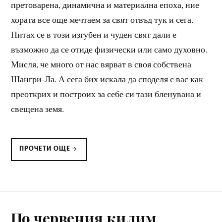
претоварена, динамична и материална епоха, ние
хората все още мечтаем за свят отвъд тук и сега.
Питах се в този изгубен и чуден свят дали е
възможно да се отиде физически или само духовно.
Мисля, че много от нас вярват в своя собствена
Шангри-Ла. А сега бих искала да споделя с вас как
преоткрих и построих за себе си тази бленувана и
свещена земя.
ПРОЧЕТИ ОЩЕ
По червения килим