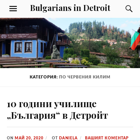
Към
Bulgarians in Detroit
Т
МЕНЮ
съдържанието
КАТЕГОРИЯ:
ПО ЧЕРВЕНИЯ КИЛИМ
10 години училище
„България“ в Детройт
ON
МАЙ 20, 2020
ОТ
DANIELA
ВАШИЯТ КОМЕНТАР