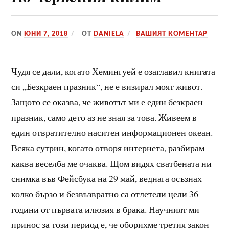
ON
ЮНИ 7, 2018
ОТ
DANIELA
ВАШИЯТ КОМЕНТАР
Чудя се дали, когато Хемингуей е озаглавил книгата
си „Безкраен празник“, не е визирал моят живот.
Защото се оказва, че животът ми е един безкраен
празник, само дето аз не зная за това. Живеем в
един отвратително наситен информационен океан.
Всяка сутрин, когато отворя интернета, разбирам
каква веселба ме очаква. Щом видях сватбената ни
снимка във Фейсбука на 29 май, веднага осъзнах
колко бързо и безвъзвратно са отлетели цели 36
години от първата илюзия в брака. Научният ми
принос за този период е, че оборихме третия закон