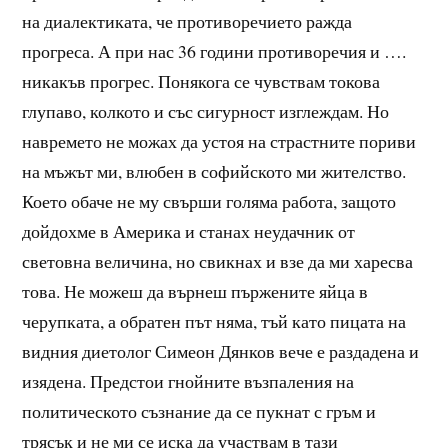
на диалектиката, че противоречието ражда
прогреса. А при нас 36 години противоречия и ….
никакъв прогрес. Понякога се чувствам токова
глупаво, колкото и със сигурност изглеждам. Но
навремето не можах да устоя на страстните пориви
на мъжът ми, влюбен в софийското ми жителство.
Което обаче не му свърши голяма работа, защото
дойдохме в Америка и станах неудачник от
световна величина, но свикнах и взе да ми харесва
това. Не можеш да върнеш пържените яйца в
черупката, а обратен път няма, тъй като пицата на
видния диетолог Симеон Дянков вече е раздадена и
изядена. Предстои гнойните възпаления на
политическото съзнание да се пукнат с гръм и
трясък и не ми се иска да участвам в тази