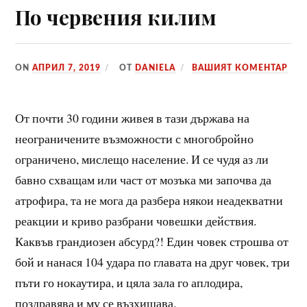
По червения килим
ON
АПРИЛ 7, 2019
ОТ
DANIELA
ВАШИЯТ КОМЕНТАР
От почти 30 години живея в тази държава на
неограничените възможности с многобройно
ограничено, мислещо население. И се чудя аз ли
бавно схващам или част от мозъка ми започва да
атрофира, та не мога да разбера някои неадекватни
реакции и криво разбрани човешки действия.
Каквъв грандиозен абсурд?! Един човек строшва от
бой и нанася 104 удара по главата на друг човек, три
пъти го нокаутира, и цяла зала го аплодира,
поздравява и му се възхищава.