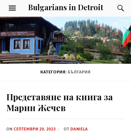
Към
Bulgarians in Detroit
Т
МЕНЮ
съдържанието
КАТЕГОРИЯ:
БЪЛГАРИЯ
Представяне на книга за
Марин Жечев
ON
СЕПТЕМВРИ 20, 2023
ОТ
DANIELA