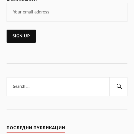
Търсене
за:
Тър
ПОСЛЕДНИ ПУБЛИКАЦИИ