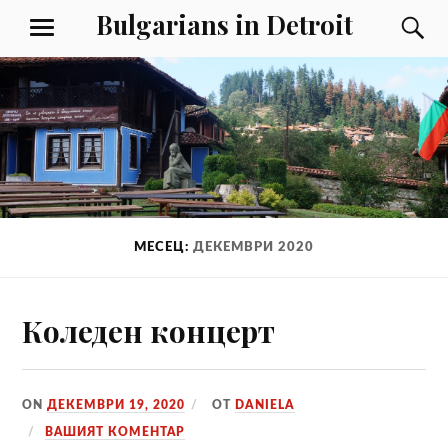
Към
Bulgarians in Detroit
Т
МЕНЮ
съдържанието
МЕСЕЦ:
ДЕКЕМВРИ 2020
Коледен концерт
ON
ДЕКЕМВРИ 19, 2020
ОТ
DANIELA
ВАШИЯТ КОМЕНТАР