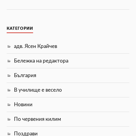
КАТЕГОРИИ
адв. Ясен Крайчев
Бележка на редактора
България
В училище е весело
Новини
По червения килим
Поздрави