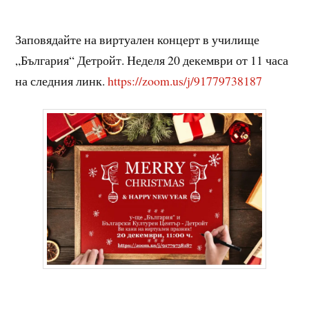
Заповядайте на виртуален концерт в училище
„България“ Детройт. Неделя 20 декември от 11 часа
на следния линк.
https://zoom.us/j/91779738187